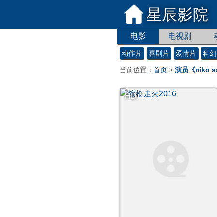
星辰影院
电影
电视剧
动作片
喜剧片
爱情片
科幻
当前位置：
首页
>
演员《niko 
HD