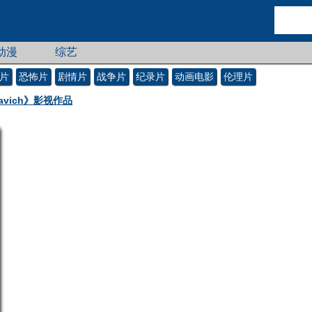
动漫
综艺
片
恐怖片
剧情片
战争片
纪录片
动画电影
伦理片
savich》影视作品