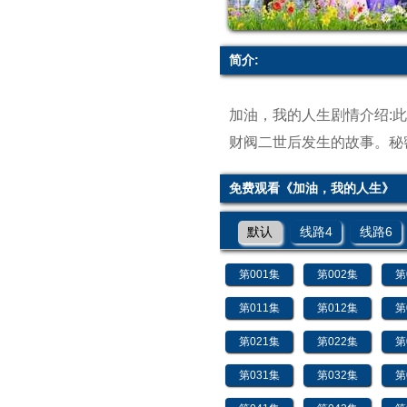
简介:
加油，我的人生剧情介绍:
财阀二世后发生的故事。
秘
免费观看《加油，我的人生》
默认
线路4
线路6
第001集
第002集
第
第011集
第012集
第
第021集
第022集
第
第031集
第032集
第