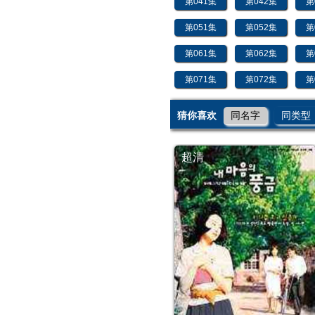
第041集
第042集
第
第051集
第052集
第
第061集
第062集
第
第071集
第072集
第
第081集
第082集
第
猜你喜欢
同名字
同类型
第091集
第092集
第
超清
第101集
第102集
第