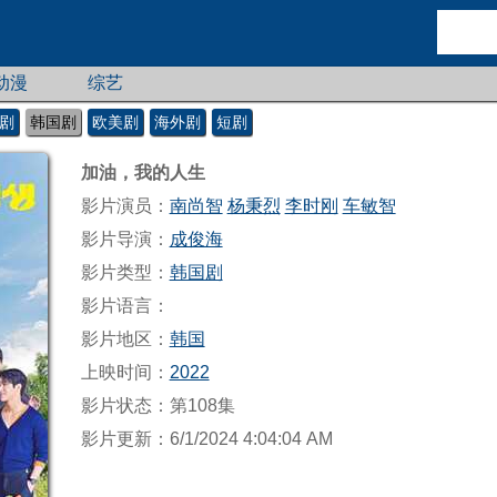
动漫
综艺
剧
韩国剧
欧美剧
海外剧
短剧
加油，我的人生
影片演员：
南尚智
杨秉烈
李时刚
车敏智
影片导演：
成俊海
影片类型：
韩国剧
影片语言：
影片地区：
韩国
上映时间：
2022
影片状态：第108集
影片更新：6/1/2024 4:04:04 AM