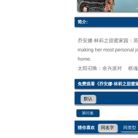
简介:
乔安娜·林莉之甜蜜家园：英
making her most personal jo
home.
太阳召唤：余兴派对
棋魂
免费观看《乔安娜·林莉之甜蜜
默认
第01集
猜你喜欢
同名字
同类型