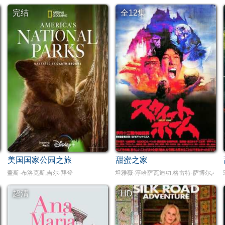
完结
全12集
美国国家公园之旅
甜蜜之家
盖斯·布洛克斯,吉尔·拜登
坦雅薇·淳哈萨瓦迪功,格雷特·萨博尔,布达莉·沃乐拉浓,风
超清
HD