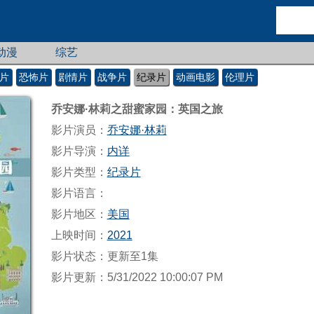
动漫
综艺
片
恐怖片
剧情片
战争片
纪录片
动画电影
伦理片
乔安娜·林莉之甜蜜家园：英国之旅
影片演员：
乔安娜·林莉
影片导演：
内详
影片类型：
纪录片
影片语言：
影片地区：
美国
上映时间：
2021
影片状态：更新至1集
影片更新：5/31/2022 10:00:07 PM