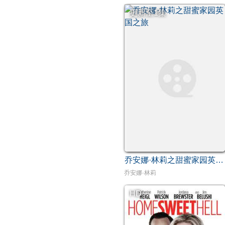
更新至1集
乔安娜·林莉之甜蜜家园英国之旅
乔安娜·林莉
HD