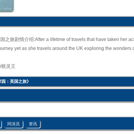
国之旅剧情介绍:
After a lifetime of travels that have taken her a
urney yet as she travels around the UK exploring the wonders of
/棋灵王
家园：英国之旅》
同演员
资讯