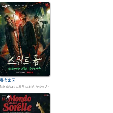
完结
甜蜜家园
昱希,Zana,Chalaya,zernjrern,Cookieyda,Bass,Kittipas
宋康,李阵郁,李是英,李到晛,高敏诗,高允贞
正片