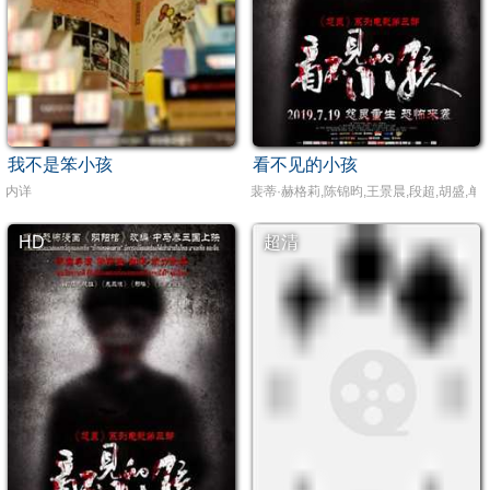
我不是笨小孩
看不见的小孩
内详
裴蒂·赫格莉,陈锦昀,王景晨,段超,胡盛,单
HD
超清