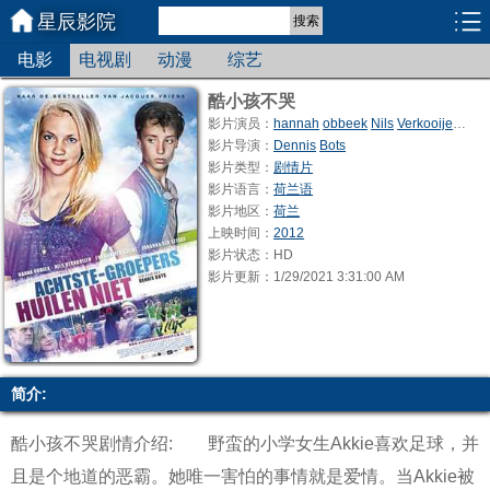
星辰影院
搜索
电影
电视剧
动漫
综艺
酷小孩不哭
影片演员：
hannah
obbeek
Nils
Verkooijen
Fio
影片导演：
Dennis
Bots
影片类型：
剧情片
影片语言：
荷兰语
影片地区：
荷兰
上映时间：
2012
影片状态：HD
影片更新：1/29/2021 3:31:00 AM
简介:
酷小孩不哭剧情介绍: 野蛮的小学女生Akkie喜欢足球，并
且是个地道的恶霸。她唯一害怕的事情就是爱情。当Akkie被