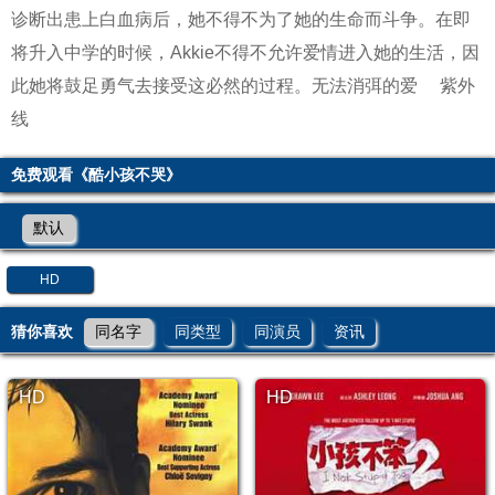
诊断出患上白血病后，她不得不为了她的生命而斗争。在即
将升入中学的时候，Akkie不得不允许爱情进入她的生活，因
此她将鼓足勇气去接受这必然的过程。
无法消弭的爱
紫外
线
免费观看《酷小孩不哭》
默认
HD
猜你喜欢
同名字
同类型
同演员
资讯
HD
HD