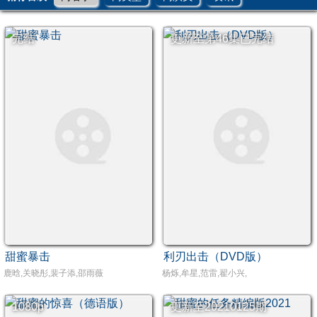
完结
更新至第46集已完结
甜蜜暴击
利刃出击（DVD版）
鹿晗,关晓彤,裴子添,邵雨薇
杨烁,牟星,范雷,翟小兴,
1080p
更新至20210125期