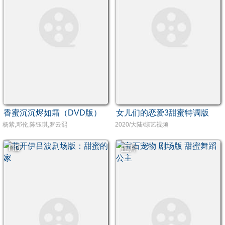
香蜜沉沉烬如霜（DVD版）
女儿们的恋爱3甜蜜特调版
杨紫,邓伦,陈钰琪,罗云熙
2020/大陆/综艺视频
HD
正片