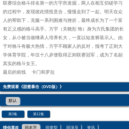
联赛综合格斗排名第一的方宇所发掘，两人在相互切磋学习
的过程中，发现彼此情投意合，慢慢走到了一起。明天在众
人的帮助下，克服一系列困难与挫折，最终成长为了一个富
有正义感的格斗高手。方宇（关晓彤 饰）身为方氏集团的长
女，从小被当做继承人培养长大，一直以短发裤装示人。由
于对格斗有极大热情，方宇不顾家人的反对，报考了正则大
学体育学院，年仅十八岁便取得正则联赛冠军，成为了名副
其实的格斗女王。
最后的前线
卡门和罗拉
免费观看《甜蜜暴击（DVD版）》
默认
第3集
第12集
猜你喜欢
同名字
同类型
同演员
资讯