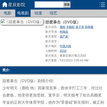
星辰影院
搜索
电影
电视剧
动漫
综艺
甜蜜暴击（DVD版）
影片演员：
鹿晗
关晓彤
裴子添
邵雨薇
影片导演：
柯翰辰
影片类型：
国产剧
影片语言：
影片地区：
中国大陆
上映时间：
2018
影片状态：更新至第37集已完结
影片更新：5/21/2022 2:05:43 AM
简介:
甜蜜暴击（DVD版）剧情介绍:
少年明天（鹿晗 饰）因家境贫寒，曾休学打工三年，经过社
会磨炼，他变得更加坚韧。复学后，明天报考了给出高额奖
学金的正则大学体育学院，他作为“零基础”新生报到，被正则