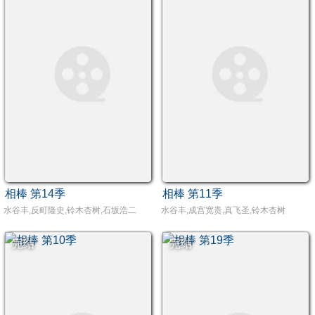
相棒 第14季
相棒 第11季
水谷丰,反町隆史,铃木杏树,石坂浩二
水谷丰,成宫宽贵,真飞圣,铃木杏树
完结
完结