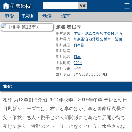
星辰影院
搜索
电影
电视剧
动漫
综艺
相棒 第13季
影片演员：
水谷丰
成宫宽贵
铃木杏树
真飞圣
影片导演：
和泉圣治
池澤辰也
桥本一
近藤一彦
影片类型：
日本剧
影片语言：
影片地区：
日本
上映时间：
2014
影片状态：完结
影片更新：9/4/2023 2:22:02 PM
简介:
相棒 第13季剧情介绍:2014年秋季～2015年冬季 テレビ朝日
日剧新シリーズでは、右京と享のほか、享と警察庁次長の
父・峯秋、恋人・悦子との人間関係にも新たな展開が待ち
受けており、激動のストーリーになるという。水谷さんは