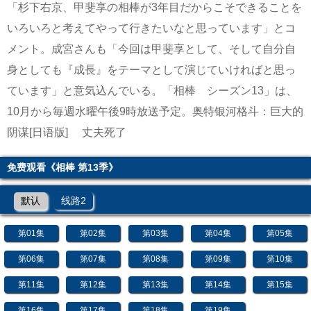
「杉下右京、甲斐享の相棒が3年目だからこそできることを
いろいろと考えてやって行きたいなと思っています」とコ
メント。成宮さんも「今回は甲斐享として、そして自分自
身としても『成長』をテーマとして演じていければと思っ
ています」と意気込んでいる。「相棒 シーズン13」は、
10月から毎週水曜午後9時放送予定。
奥特银河格斗：巨大的
阴谋[日语版]
丈夫死了
免费观看《相棒 第13季》
默认
线路2
第01集
第02集
第03集
第04集
第05集
第06集
第07集
第08集
第09集
第10集
第11集
第12集
第13集
第14集
第15集
第16集
第17集
第18集
第19集