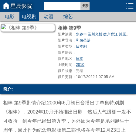
星辰影院
搜索
电影
电视剧
动漫
综艺
相棒 第9季
影片演员：
水谷丰
及川光博
益户育江
川原和久
影片导演：
和泉圣治
影片类型：
日本剧
影片语言：
影片地区：
日本
上映时间：
2010
影片状态：完结
影片更新：10/17/2022 1:07:05 AM
简介:
相棒 第9季剧情介绍:2000年6月朝日台播出了单集特别剧
《相棒》，2002年10月开始推出日剧，然后人气爆棚一发不
可收拾，到今年已经出第九季，另外因为今年是系列诞生十
周年，因此作为纪念电影版第二部也将在今年12月23日上