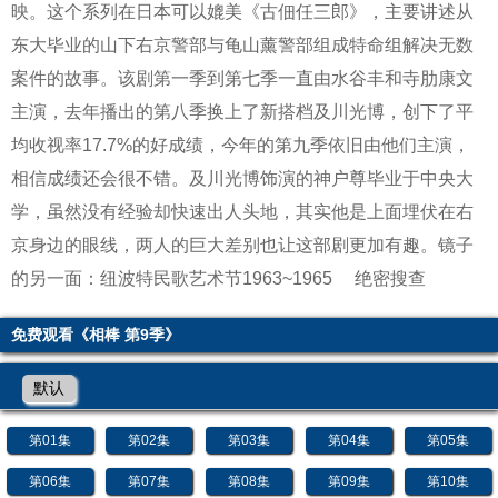
映。这个系列在日本可以媲美《古佃任三郎》，主要讲述从
东大毕业的山下右京警部与龟山薰警部组成特命组解决无数
案件的故事。该剧第一季到第七季一直由水谷丰和寺肋康文
主演，去年播出的第八季换上了新搭档及川光博，创下了平
均收视率17.7%的好成绩，今年的第九季依旧由他们主演，
相信成绩还会很不错。及川光博饰演的神户尊毕业于中央大
学，虽然没有经验却快速出人头地，其实他是上面埋伏在右
京身边的眼线，两人的巨大差别也让这部剧更加有趣。
镜子
的另一面：纽波特民歌艺术节1963~1965
绝密搜查
免费观看《相棒 第9季》
默认
第01集
第02集
第03集
第04集
第05集
第06集
第07集
第08集
第09集
第10集