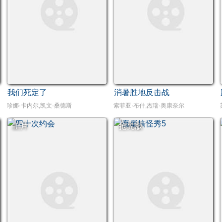
我们死定了
消暑胜地反击战
珍娜·卡内尔,凯文·桑德斯
索菲亚·布什,杰瑞·奥康奈尔
正片
抢先版