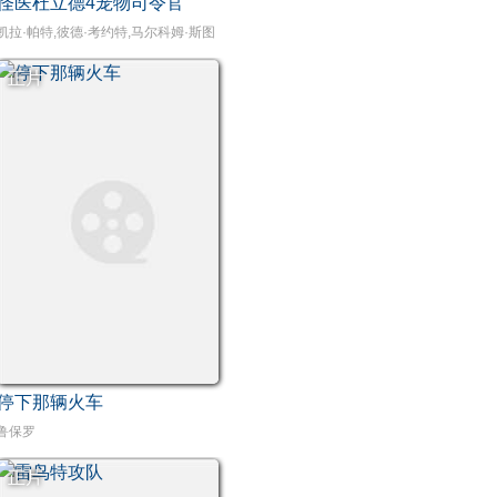
怪医杜立德4宠物司令官
利,马尔切洛·埃尔南德斯,梅森·古丁,本·马歇尔,卡姆·帕特森,乔比·詹姆斯,斯万米·萨姆派奥,斯图米
凯拉·帕特,彼德·考约特,马尔科姆·斯图尔特
正片
停下那辆火车
鲁保罗
正片