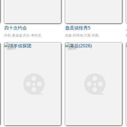
四十次约会
蠢蛋搞怪秀5
拜莉·麦迪逊,乔尔·考特尼,
杰森·阿库纳,兰斯·邦斯,
正片
正片