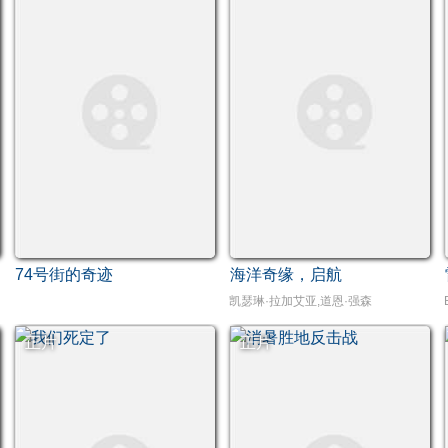
74号街的奇迹
海洋奇缘，启航
尔·南贾尼
凯瑟琳·拉加艾亚,道恩·强森
正片
正片