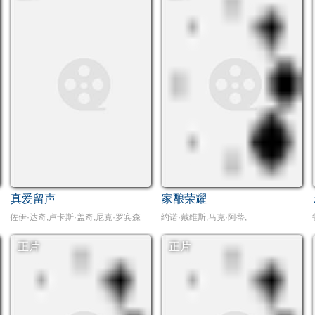
真爱留声
家酿荣耀
佐伊·达奇,卢卡斯·盖奇,尼克·罗宾森
约诺·戴维斯,马克·阿蒂,
正片
正片