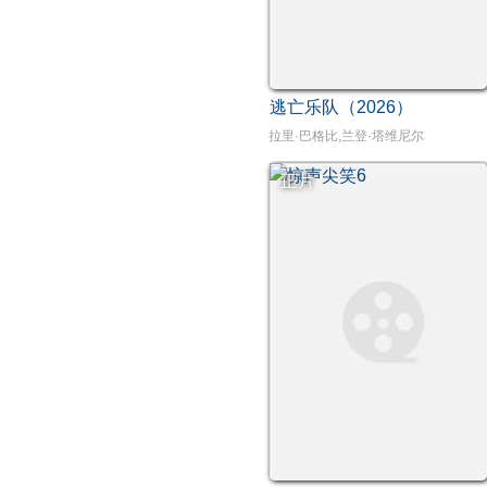
逃亡乐队（2026）
拉里·巴格比,兰登·塔维尼尔
正片