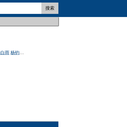
搜索
白雨
杨钧丞
薛亦伦
舒耀瑄
蔡文静
富俊峰
万妮恩
詹俊林
秦越