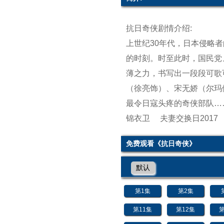
抗日奇侠剧情介绍:
上世纪30年代，日本侵略
的时刻。时至此时，国民党
薄之力，书写出一段段可歌
（徐亮饰）、宋无娇（尔玛
最令日寇头疼的奇侠部队…
锦衣卫
夫妻交换日2017
免费观看《抗日奇侠》
默认
第1集
第2集
第11集
第12集
第