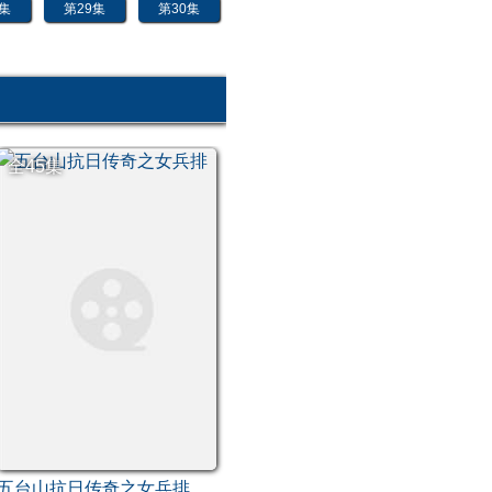
8集
第29集
第30集
全45集
五台山抗日传奇之女兵排