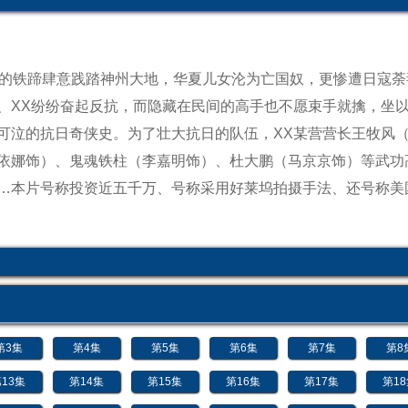
者的铁蹄肆意践踏神州大地，华夏儿女沦为亡国奴，更惨遭日寇
、XX纷纷奋起反抗，而隐藏在民间的高手也不愿束手就擒，坐
可泣的抗日奇侠史。为了壮大抗日的队伍，XX某营营长王牧风
依娜饰）、鬼魂铁柱（李嘉明饰）、杜大鹏（马京京饰）等武功
…本片号称投资近五千万、号称采用好莱坞拍摄手法、还号称美
第3集
第4集
第5集
第6集
第7集
第8
13集
第14集
第15集
第16集
第17集
第1