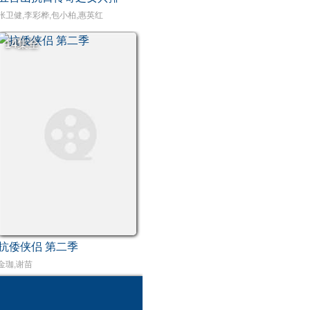
张卫健,李彩桦,包小柏,惠英红
14集全
抗倭侠侣 第二季
金珈,谢苗