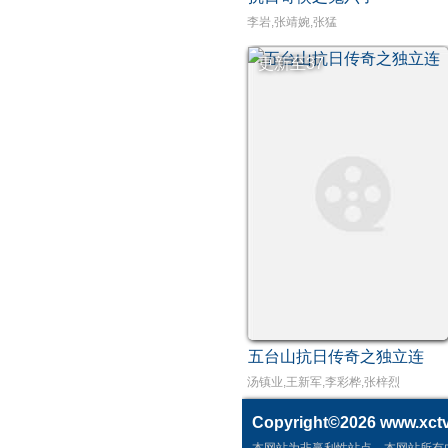
李岩,张靖婉,张猛
更新至37
五台山抗日传奇之独立连
汤镇业,王新军,李彩桦,张梓烈
Copyright©2026
www.xctv