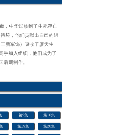
荼毒，中华民族到了生死存亡
以待毙，他们贡献出自己的绵
（王新军饰）吸收了廖天生
高手加入组织，他们成为了
国后期制作。
集
第9集
第10集
8集
第19集
第20集