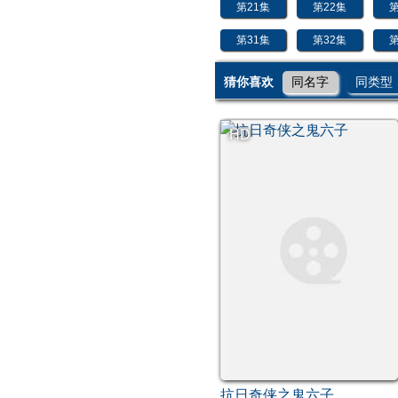
第21集
第22集
第
第31集
第32集
第
猜你喜欢
同名字
同类型
HD
抗日奇侠之鬼六子