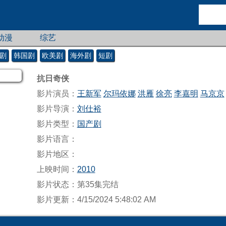
动漫
综艺
剧
韩国剧
欧美剧
海外剧
短剧
抗日奇侠
影片演员：
王新军
尔玛依娜
洪雁
徐亮
李嘉明
马京京
影片导演：
刘仕裕
影片类型：
国产剧
影片语言：
影片地区：
上映时间：
2010
影片状态：第35集完结
影片更新：4/15/2024 5:48:02 AM