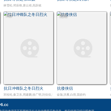
林雪松,邓辰锋,唐云靖,高跃铭
HD
完结
抗日冲锋队之冬日烈火
抗倭侠侣
宋桂纶,秦卫东,周建鹏,徐广明,刘佳佳,李大强
金珈,洪雁,白雨,苗皓钧
6.cc