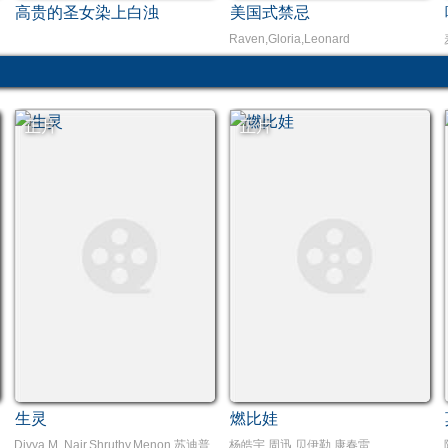
高贵的圣女染上白浊
美国式禁忌
 Reems / Angel / Robert Kerman
Raven,Gloria,Leonard
正片
正片
生灵
燃比娃
k,Hyde史蒂芬·莫瑞
Divya,M.,Nair,Shruthy,Menon,苏迪普,赛亚米·凯尔,罗尚·马修,维诺德·萨加尔
杨皓宇,周迅,贝伊勒,康春雷