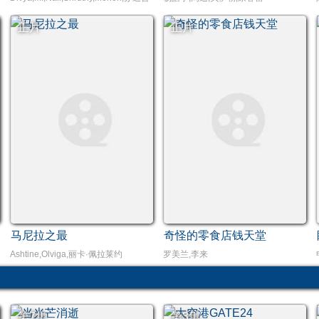
正片
正片
马尼拉之最
奇怪的零食店钱天堂
Ashtine,Olviga,丽卡·佩拉莱约
罗美兰,李来
第7集
第3集