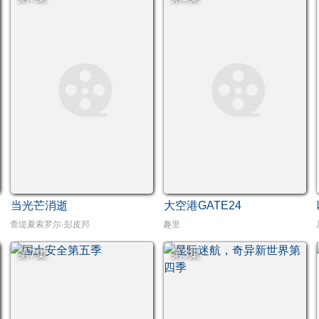
当光芒消逝
大空港GATE24
帕·苏拉萨瓦,纳缇萨勘·差洛特,贲·奔伽铭·格伦威尔,瓦拉提普·基迪派山
查缇夏索罗尔·彭皮邦
趣里
第7集
第3集