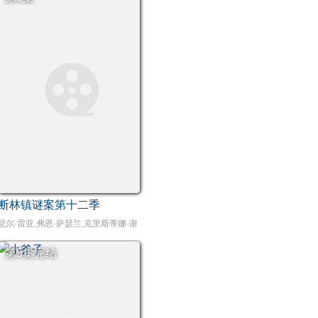
断林镇谜案第十二季
尼尔·雷亚,弗恩·萨瑟兰,克里斯蒂娜·谢尔班·扬达
第5集完结