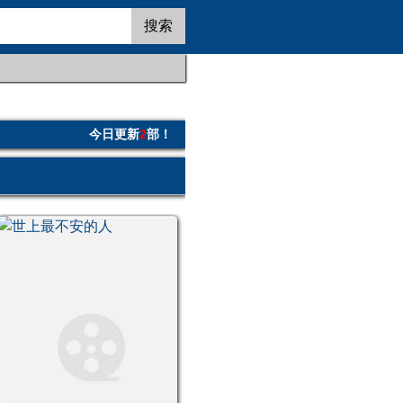
搜索
今日更新
2
部！