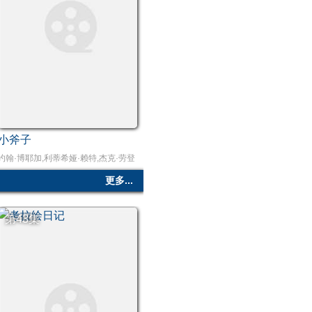
小斧子
r,丹尼尔·戴尔,克里斯·康纳
塞巴斯蒂安·科赫,尼娜·霍斯,F·默里·亚伯拉罕,阿斯尔·阿德尔,麦卡·霍普特曼,约翰·盖兹,萨米
约翰·博耶加,利蒂希娅·赖特,杰克·劳登,凯达·威廉姆斯特灵,肖恩·帕克斯,马拉基·卡比,乔
更多...
第43集