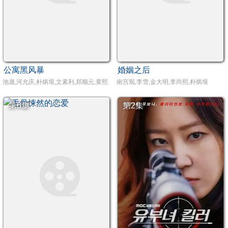
公寓黑风暴
婚姻之后
池晟,河允庆,朴炳垠,文素利,郑顺元,黄熙,金泽
南宫珉,李雪,金大明,李尚熙,朴炳垠
第6集
第2集