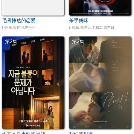
毛骨悚然的恋爱
杀手妈咪
朴恩斌,梁世宗,邕圣祐
孔晓振,郑浚远,李相二,成东日
第2集
第2集
现在不是出轨的问题
我们的排练