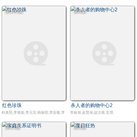
第100集
第6集
红色珍珠
杀人者的购物中心2
朴真熙,李甫姫,李元宗,韩振熙,李应敬,李代延,金惠仙,金宣敬,이정용,채빈
李栋旭,金慧埈,赵汉善,玄理,
第21集
第1集