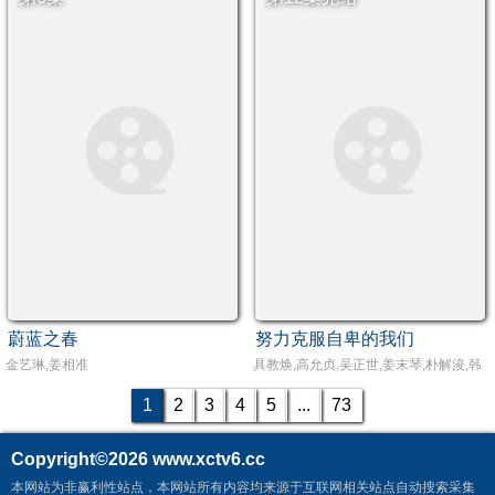
蔚蓝之春
努力克服自卑的我们
金艺琳,姜相准
具教焕,高允贞,吴正世,姜末琴,朴解浚,韩
1
2
3
4
5
...
73
Copyright©2026
www.xctv6.cc
本网站为非赢利性站点，本网站所有内容均来源于互联网相关站点自动搜索采集