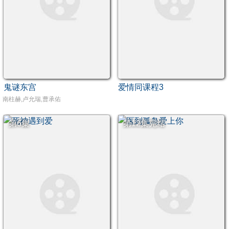
鬼谜东宫
爱情同课程3
南柱赫,卢允瑞,曹承佑
第6集
第12集完结