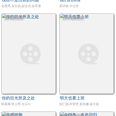
金惠秀,金志勋,赵汝贞,金宰澈
梁洪硕,박성현
第8集完结
第12集完结
你的目光所及之处
明天也要上班
韩基燦,张义秀,최규리
徐仁国,朴智贤,姜美娜,崔京勋