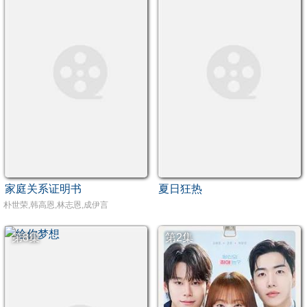
家庭关系证明书
夏日狂热
朴世荣,韩高恩,林志恩,成伊言
第8集
第2集