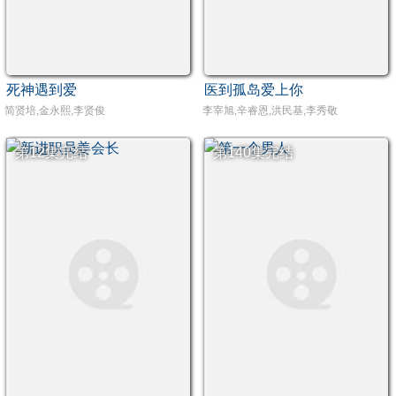
死神遇到爱
医到孤岛爱上你
简贤培,金永熙,李贤俊
李宰旭,辛睿恩,洪民基,李秀敬
第12集完结
第140集完结