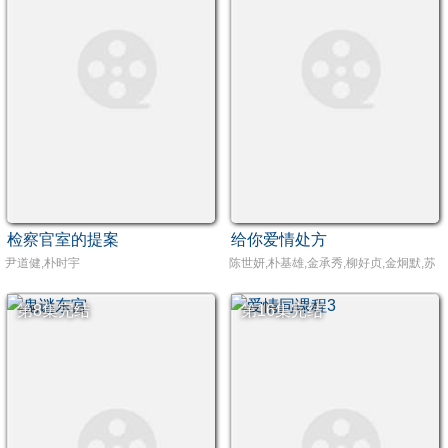
检察官室的提案
给你爱情处方
尹道健,朴时宇
陈世妍,朴基雄,金承秀,柳好贞,金炯默,苏怡
第8集完结
第16集完结