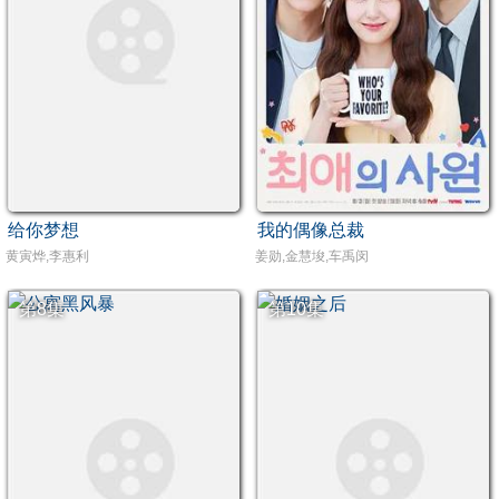
给你梦想
我的偶像总裁
黄寅烨,李惠利
姜勋,金慧埈,车禹闵
第8集
第10集