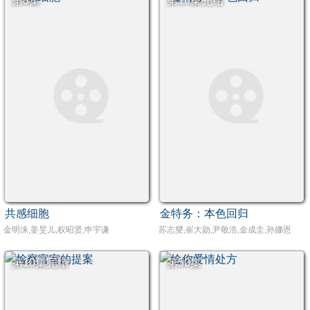
第8集
第10集完结
共感细胞
金特务：本色回归
金明洙,姜旻儿,权昭贤,申宇谦
苏志燮,崔大勋,尹敬浩,金成圭,孙娜恩
第10集完结
第50集