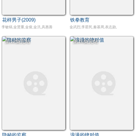
花样男子(2009)
铁拳教育
李敏镐,金贤重,金俊,金汎,具惠善
金武烈,李星民,秦基周,表志勋,
第12集完结
第16集完结
隐秘的监察
浪漫的绝对值