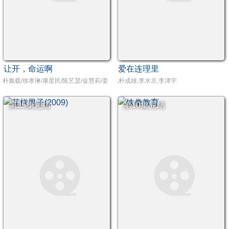
让开，命运啊
爱在连理里
朴胤载/徐孝琳/康星民/陈艺瑟/金慧莉/姜信日
,朴成雄,李水京,李津宇
第25集完结
第10集完结