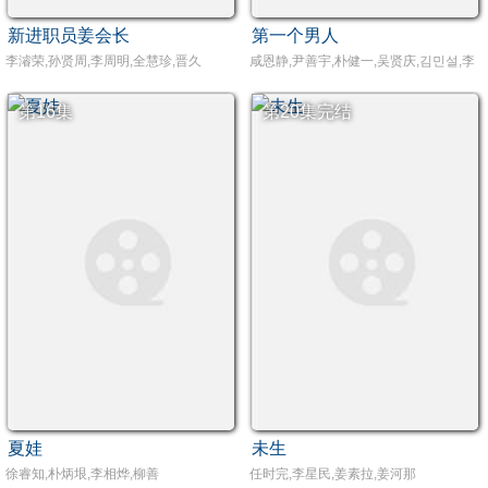
新进职员姜会长
第一个男人
李濬荣,孙贤周,李周明,全慧珍,晋久
咸恩静,尹善宇,朴健一,吴贤庆,김민설,李
第16集
第20集完结
夏娃
未生
徐睿知,朴炳垠,李相烨,柳善
任时完,李星民,姜素拉,姜河那