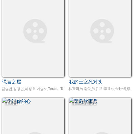
谎言之屋
我的王室死对头
김승법,김경민,이정호,이승노,Terada,Takuya
林智妍,许南俊,张胜祖,李世熙,金玟锡,蔡书
第6集
第12集完结