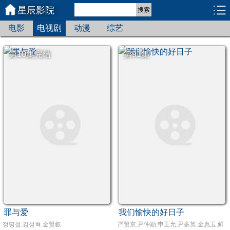
星辰影院
搜索
电影
电视剧
动漫
综艺
第10集完结
第91集
罪与爱
我们愉快的好日子
정명철,김성혁,金贤叙
严贤京,尹仲勋,申正允,尹多英,金惠玉,鲜于