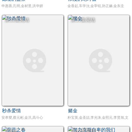
申惠善,孔明,金材昱,洪华妍
金香起,车学沇,金宰铉,孙正赫,金东圭
第12集完结
第10集完结
秒杀爱情
赌金
安孝燮,蔡元彬,金汎,高斗心
朴宝英,金圣喆,李光洙,金熙元,李贤旭,文
第6集
第12集完结