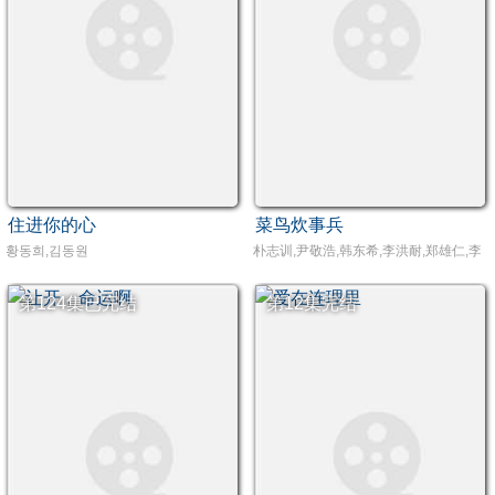
住进你的心
菜鸟炊事兵
황동희,김동원
朴志训,尹敬浩,韩东希,李洪耐,郑雄仁,李
第124集已完结
第12集完结