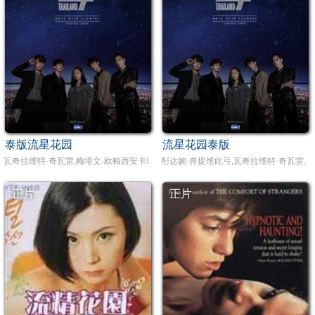
泰版流星花园
流星花园泰版
瓦奇拉维特·奇瓦雷,梅塔文·欧帕西安卡琼,彤达婉·奔提维此弓,吉拉瓦·苏提瓦尼沙克,
彤达婉·奔提维此弓,瓦奇拉维特·奇瓦雷,
正片
正片