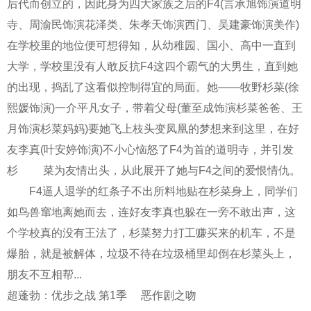
后代而创立的，因此身为四大家族之后的F4(言承旭饰演道明
寺、周渝民饰演花泽类、朱孝天饰演西门、吴建豪饰演美作)
在学校里的地位便可想得知，从幼稚园、国小、高中一直到
大学，学校里没有人敢反抗F4这四个霸气的大男生，直到她
的出现，捣乱了这看似控制得宜的局面。她——牧野杉菜(徐
熙媛饰演)一介平凡女子，带着父母(董至成饰演杉菜爸爸、王
月饰演杉菜妈妈)要她飞上枝头变凤凰的梦想来到这里，在好
友李真(叶安婷饰演)不小心恼怒了F4为首的道明寺，并引发
杉 菜为友情出头，从此展开了她与F4之间的爱恨情仇。
F4逼人退学的红条子不出所料地贴在杉菜身上，同学们
如鸟兽窜地离她而去，连好友李真也躲在一旁不敢出声，这
个学校真的没有王法了，杉菜努力打工赚买来的机车，不是
爆胎，就是被解体，垃圾不待在垃圾桶里却倒在杉菜头上，
朋友不互相帮...
超蓬勃：优步之战 第1季
恶作剧之吻