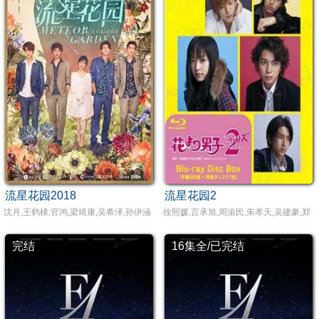
流星花园2018
流星花园2
沈月,王鹤棣,官鸿,梁靖康,吴希泽,孙伊涵,王润泽,孙千,刘尹昊,厉嘉琪,刘烨,董馨,徐熙娣
徐熙媛,言承旭,周渝民,朱孝天,吴建豪,郑
完结
16集全/已完结