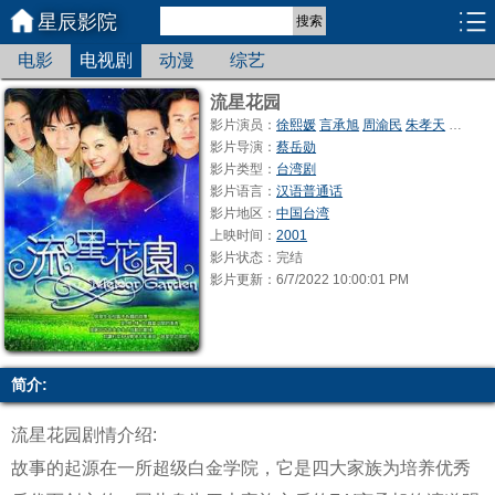
星辰影院
搜索
电影
电视剧
动漫
综艺
流星花园
影片演员：
徐熙媛
言承旭
周渝民
朱孝天
吴建豪
影片导演：
蔡岳勋
影片类型：
台湾剧
影片语言：
汉语普通话
影片地区：
中国台湾
上映时间：
2001
影片状态：完结
影片更新：6/7/2022 10:00:01 PM
简介:
流星花园剧情介绍:
故事的起源在一所超级白金学院，它是四大家族为培养优秀