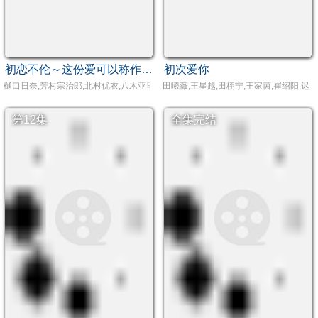
初恋不伦～这份爱可以称作初恋吗
初次爱你
樋口日奈,芳村宗治郎,北村优衣,八木亚里纱,佐伯大地,平井亚门,永尾玛利亚,小岛梨里
田曦薇,王星越,田栩宁,王家茵,崔绍阳,迟
第12集
全集完结