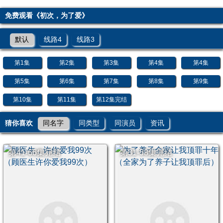
免费观看《初次，为了爱》
默认
线路4
线路3
第1集
第2集
第3集
第4集
第4集
第5集
第6集
第7集
第8集
第9集
第10集
第11集
第12集完结
猜你喜欢
同名字
同类型
同演员
资讯
第41-66集完结
第31-58集完结