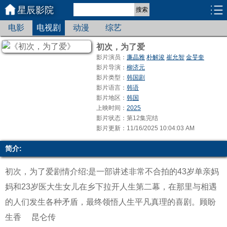
星辰影院
搜索
电影
电视剧
动漫
综艺
初次，为了爱
影片演员：
廉晶雅
朴解浚
崔允智
金旻奎
影片导演：
柳济元
影片类型：
韩国剧
影片语言：
韩语
影片地区：
韩国
上映时间：
2025
影片状态：第12集完结
影片更新：11/16/2025 10:04:03 AM
简介:
初次，为了爱剧情介绍:是一部讲述非常不合拍的43岁单亲妈
妈和23岁医大生女儿在乡下拉开人生第二幕，在那里与相遇
的人们发生各种矛盾，最终领悟人生平凡真理的喜剧。
顾盼
生香
昆仑传