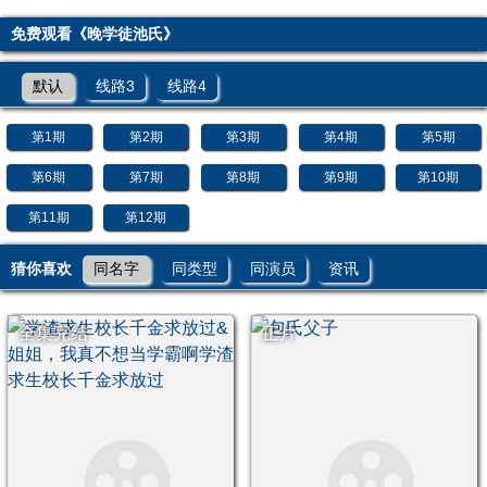
免费观看《晚学徒池氏》
默认
线路3
线路4
第1期
第2期
第3期
第4期
第5期
第6期
第7期
第8期
第9期
第10期
第11期
第12期
猜你喜欢
同名字
同类型
同演员
资讯
全集完结
正片