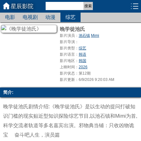
星辰影院
搜索
电影
电视剧
动漫
综艺
晚学徒池氏
影片演员：
池石镇
Mimi
影片导演：
影片类型：
综艺
影片语言：
韩语
影片地区：
韩国
上映时间：
2026
影片状态：第12期
影片更新：6/9/2026 9:20:03 AM
简介:
晚学徒池氏剧情介绍:《晚学徒池氏》是以生动的提问打破知
识门槛的现实贴近型知识探险综艺节目,以池石镇和Mimi为首,
科学交流者轨道等多名嘉宾出演。
邪物典当铺：只收凶物诡
宝
奋斗吧人生，演员篇