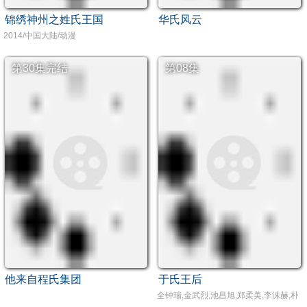
锦绣神州之姓氏王国
华氏风云
2014/中国大陆/动漫
第30集完结
第08集
他来自程氏集团
于氏王后
全钟瑞,金武烈,池昌旭,郑柔美,李洙赫,朴