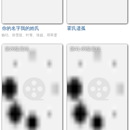
你的名字我的姓氏
霍氏遗孤
杨玏、张雪迎、叶青、张超、邓萃雯
第26集完结
第41-65集完结