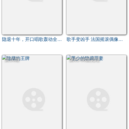
隐退十年，开口唱歌轰动全国（歌神回归，重返巅峰）
歌手变凶手 法国摇滚偶像情杀谜案
第10期
第61-68集完结