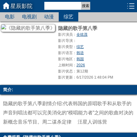
星辰影院
搜索
电影
电视剧
动漫
综艺
隐藏的歌手第八季
影片演员：
全炫茂
影片导演：
影片类型：
综艺
影片语言：
韩语
影片地区：
韩国
上映时间：
2026
影片状态：第12期
影片更新：6/17/2026 1:48:04 PM
简介:
隐藏的歌手第八季剧情介绍:代表韩国的原唱歌手和从歌手的
声音到唱法都可以完美消化的“模唱能力者”之间的歌曲对决的
新概念音乐节目。
周二谋杀定律
汪星人训练营