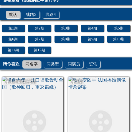
免费观看《隐藏的歌手第八季》
默认
线路3
线路4
第1期
第2期
第3期
第4期
第5期
第6期
第7期
第8期
第9期
第10期
第11期
第12期
猜你喜欢
同名字
同类型
同演员
资讯
第41-83集完结
第3集