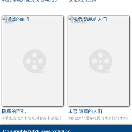
正片
第10集
隐藏的面孔
未恋 隐藏的人们
宋承宪,曹汝贞,朴智炫,朴智英,朴成根,车美京
伊藤健太郎,爱希礼夏,弓木奈於,铃木大河,
Copyright©2026
www.xctv6.cc