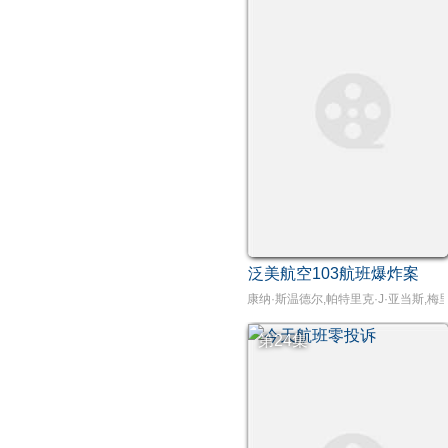
泛美航空103航班爆炸案
康纳·斯温德尔,帕特里克·J·亚当斯,梅
第24集