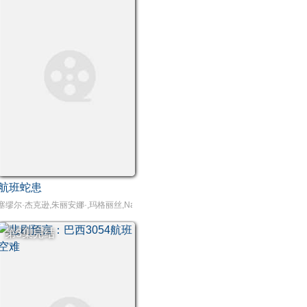
航班蛇患
,安德鲁·罗斯尼,
娜·布雷斯,泰·多兰,达里尔·爱德华兹,雅典娜·卡尔卡尼斯,帕尔文·考尔,Penelope,Rose,Lang,
塞缪尔·杰克逊,朱丽安娜·,玛格丽丝,Nathan,Phillips,雷切尔·布兰卡德
第3集完结