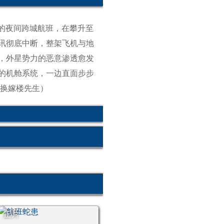
常的夜间跨城航班，在攀升至
讯彻底中断，整架飞机与地
，外星势力的恶意渗透愈发
的机舱系统，一边直面步步
换嫁楼先生）
正片