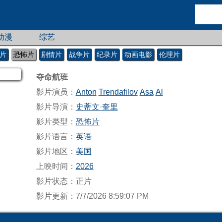
动漫
综艺
片
恐怖片
剧情片
战争片
纪录片
动画电影
伦理片
夺命航班
影片演员：
Anton
Trendafilov
Asa
Al
影片导演：
史蒂文·奎里
影片类型：
恐怖片
影片语言：
英语
影片地区：
美国
上映时间：
2026
影片状态：正片
影片更新：7/7/2026 8:59:07 PM