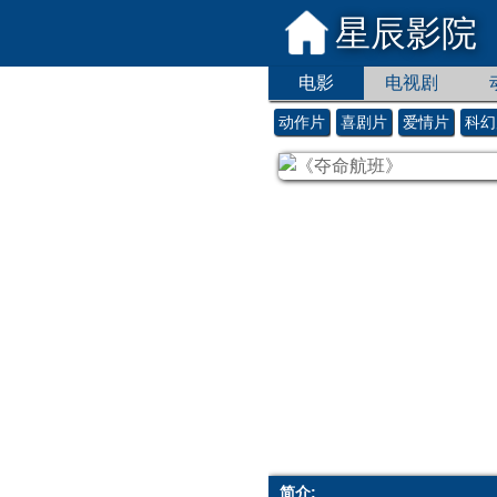
星辰影院
电影
电视剧
动作片
喜剧片
爱情片
科幻
简介: