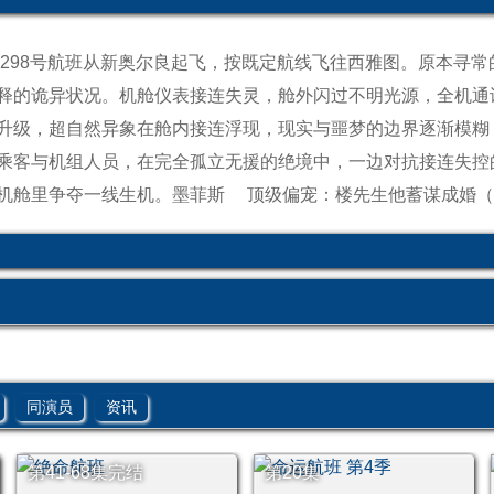
空298号航班从新奥尔良起飞，按既定航线飞往西雅图。原本寻
释的诡异状况。机舱仪表接连失灵，舱外闪过不明光源，全机通
升级，超自然异象在舱内接连浮现，现实与噩梦的边界逐渐模糊
乘客与机组人员，在完全孤立无援的绝境中，一边对抗接连失控
机舱里争夺一线生机。
墨菲斯
顶级偏宠：楼先生他蓄谋成婚（
同演员
资讯
第41-68集完结
第20集