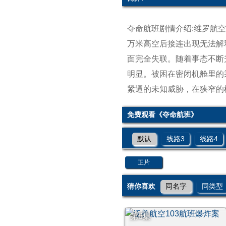
夺命航班剧情介绍:维罗航
万米高空后接连出现无法解
面完全失联。随着事态不断
明显。被困在密闭机舱里的
紧逼的未知威胁，在狭窄的
免费观看《夺命航班》
默认
线路3
线路4
正片
猜你喜欢
同名字
同类型
第6集