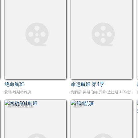
绝命航班
命运航班 第4季
里特·韦弗,彼得·穆兰,托尼·库兰,道格拉斯·霍奇,埃迪·马森,尼古拉斯·格利夫斯,劳伦·莱尔
爱德·维斯特维克
梅丽莎·罗斯伯格,乔希·达拉斯,J·R·拉米雷斯,卢
第06集完结
正片