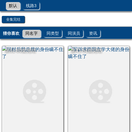
默认
线路3
全集完结
猜你喜欢
同名字
同类型
同演员
资讯
第61-80集完结
第41-51集完结