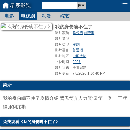
星辰影院
搜索
电影
电视剧
动漫
综艺
我的身份瞒不住了
影片演员：
马俊裔
赵薇淇
影片导演：
影片类型：
短剧
影片语言：
普通话
影片地区：
中国大陆
上映时间：
2026
影片状态：全集完结
影片更新：7/8/2026 1:10:46 PM
简介:
我的身份瞒不住了剧情介绍:暂无简介
人力资源 第一季
王牌
律师利加斯
免费观看《我的身份瞒不住了》