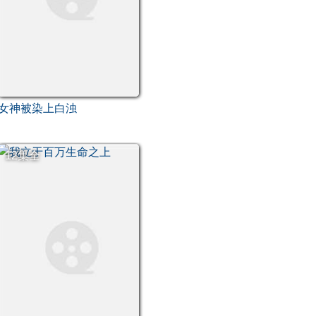
女神被染上白浊
12集全