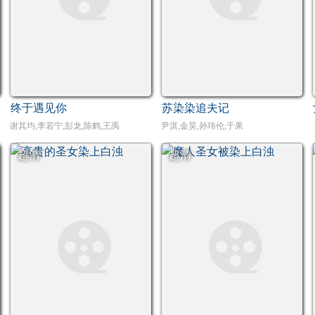
终于遇见你
苏染染追夫记
谢其均,李若宁,彭龙,陈鹤,王禹
尹淇,金昊,孙玮伦,于果
超清
超清