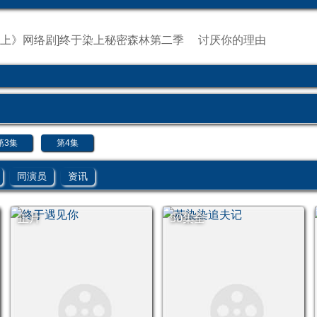
上》网络剧]终于染上
秘密森林第二季
讨厌你的理由
第3集
第4集
同演员
资讯
正片
50集全