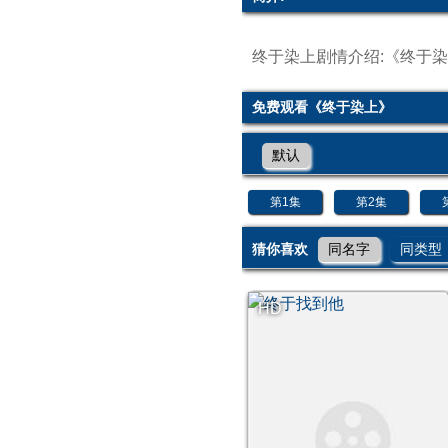
终于染上剧情介绍:《终于染
免费观看《终于染上》
默认
第1集
第2集
猜你喜欢
同名字
同类型
HD