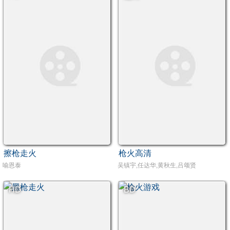
擦枪走火
枪火高清
喻恩泰
吴镇宇,任达华,黄秋生,吕颂贤
HD
BD