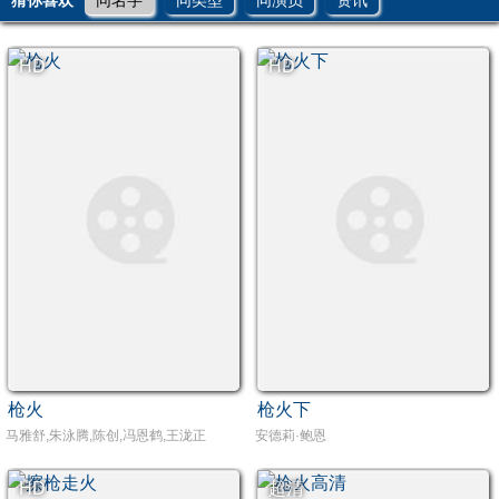
HD
HD
枪火
枪火下
马雅舒,朱泳腾,陈创,冯恩鹤,王泷正
安德莉·鲍恩
HD
超清