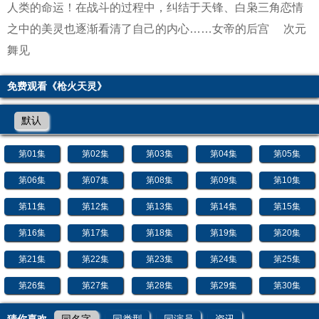
人类的命运！在战斗的过程中，纠结于天锋、白枭三角恋情
之中的美灵也逐渐看清了自己的内心……
女帝的后宫
次元
舞见
免费观看《枪火天灵》
默认
第01集
第02集
第03集
第04集
第05集
第06集
第07集
第08集
第09集
第10集
第11集
第12集
第13集
第14集
第15集
第16集
第17集
第18集
第19集
第20集
第21集
第22集
第23集
第24集
第25集
第26集
第27集
第28集
第29集
第30集
猜你喜欢
同名字
同类型
同演员
资讯