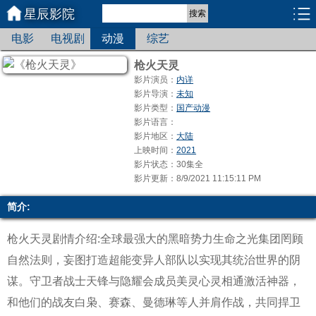
星辰影院
搜索
电影
电视剧
动漫
综艺
枪火天灵
影片演员：
内详
影片导演：
未知
影片类型：
国产动漫
影片语言：
影片地区：
大陆
上映时间：
2021
影片状态：30集全
影片更新：8/9/2021 11:15:11 PM
简介:
枪火天灵剧情介绍:全球最强大的黑暗势力生命之光集团罔顾
自然法则，妄图打造超能变异人部队以实现其统治世界的阴
谋。守卫者战士天锋与隐耀会成员美灵心灵相通激活神器，
和他们的战友白枭、赛森、曼德琳等人并肩作战，共同捍卫