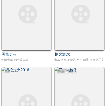
黑枪走火
枪火游戏
刘锡明,喻可欣,黄建群
米基·洛克,芙蕾达·平托,瑞恩·柯万腾,乔恩马克,
HD
更新至05集