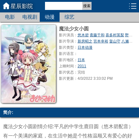
星辰影院
搜索
电影
电视剧
动漫
综艺
魔法少女小圆
影片演员：
悠木碧
斋藤千和
喜多村英梨
野中蓝
影片导演：
新房昭之
宫本幸裕
畠山守
八濑祐树
影片类型：
日本动漫
影片语言：
影片地区：
日本
上映时间：
2011
影片状态：完结
影片更新：4/3/2022 3:33:02 PM
简介:
魔法少女小圆剧情介绍:平凡的中学生鹿目圆（悠木碧配音）
有一个美满的家庭，在生活中她是个性格温顺又有爱心的好