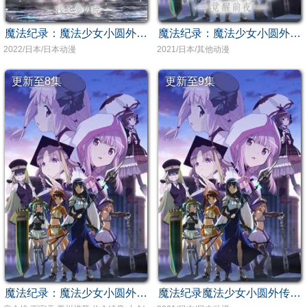
魔法纪录：魔法少女小圆外传 最终季
魔法纪录：魔法少女小圆外传 第2季
2022/日本/日本动漫
2021/日本/其他动漫
更新至8集
更新至9集
魔法纪录：魔法少女小圆外传第2季
魔法纪录魔法少女小圆外传第2季