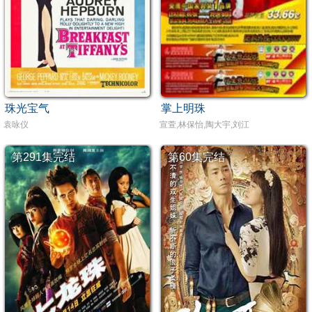
珠光宝气
掌上明珠
袁咏仪
宣萱,林保怡,陶大宇,刘江
第291集完结
第60集完结