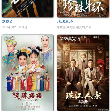
龙珠Z
珍珠耳环
1989/日本/日本动漫
陈紫函,戴向宇,谢其均,严真
番外5
第35集完结