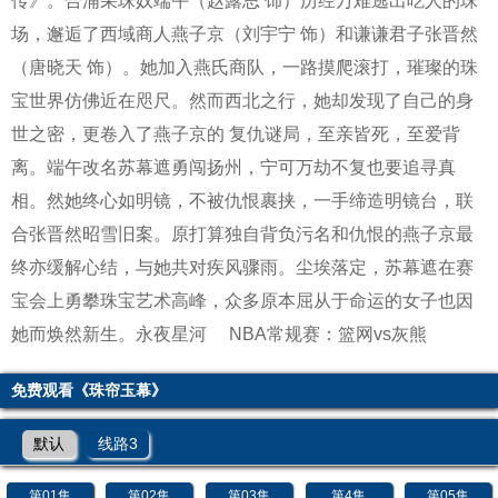
传》。合浦采珠奴端午（赵露思 饰）历经万难逃出吃人的珠
场，邂逅了西域商人燕子京（刘宇宁 饰）和谦谦君子张晋然
（唐晓天 饰）。她加入燕氏商队，一路摸爬滚打，璀璨的珠
宝世界仿佛近在咫尺。然而西北之行，她却发现了自己的身
世之密，更卷入了燕子京的 复仇谜局，至亲皆死，至爱背
离。端午改名苏幕遮勇闯扬州，宁可万劫不复也要追寻真
相。然她终心如明镜，不被仇恨裹挟，一手缔造明镜台，联
合张晋然昭雪旧案。原打算独自背负污名和仇恨的燕子京最
终亦缓解心结，与她共对疾风骤雨。尘埃落定，苏幕遮在赛
宝会上勇攀珠宝艺术高峰，众多原本屈从于命运的女子也因
她而焕然新生。
永夜星河
NBA常规赛：篮网vs灰熊
免费观看《珠帘玉幕》
默认
线路3
第01集
第02集
第03集
第4集
第05集