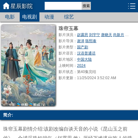
星辰影院
搜索
电影
电视剧
动漫
综艺
珠帘玉幕
影片演员：
赵露思
刘宇宁
唐晓天
尚新月
谢可寅
影片导演：
谢泽
陈熙泰
影片类型：
国产剧
影片语言：
汉语普通话
影片地区：
中国大陆
上映时间：
2024
影片状态：第40集完结
影片更新：11/25/2024 3:52:02 AM
简介:
珠帘玉幕剧情介绍:该剧改编自谈天音的小说《昆山玉之前