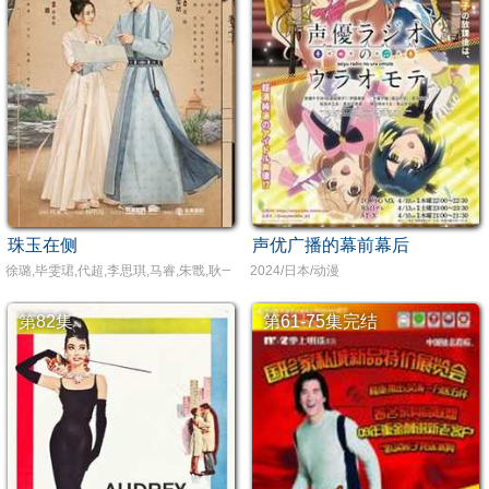
珠玉在侧
声优广播的幕前幕后
徐璐,毕雯珺,代超,李思琪,马睿,朱戬,耿一正
2024/日本/动漫
第82集
第61-75集完结