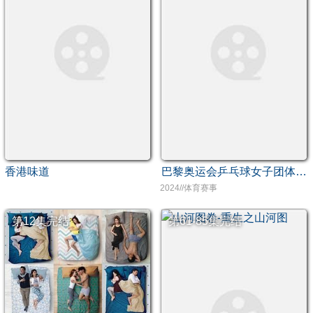
香港味道
巴黎奥运会乒乓球女子团体1_8决赛：中国香港2-3瑞典
2024//体育赛事
第12集完结
第61-85集完结