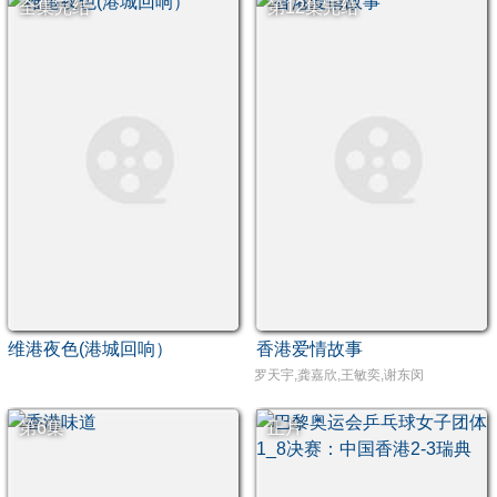
全集完结
第12集完结
维港夜色(港城回响）
香港爱情故事
罗天宇,龚嘉欣,王敏奕,谢东闵
第6集
正片