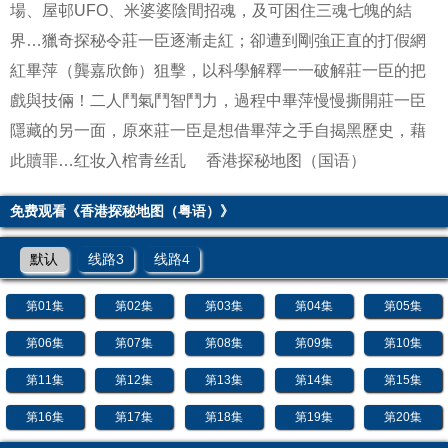
場、屋邨UFO、米婆婆陰間招魂，及可困住三魂七魄的結
界…獵奇探秘令莊一臣逐漸走紅；卻遭到剛強正直的打假網
紅畢萍（龔嘉欣飾）狙擊，以科學解釋一一破解莊一臣的把
戲與技倆！二人鬥氣鬥智鬥力，過程中畢萍慢慢撕開莊一臣
隱藏的另一面，原來莊一臣是想借畢萍之手自揭黑歷史，藉
此贖罪…
红妆入棺青丝乱
香港探秘地图（国语）
免费观看《香港探秘地图（粤语）》
默认
线路3
线路4
第01集
第02集
第03集
第04集
第05集
第06集
第07集
第08集
第09集
第10集
第11集
第12集
第13集
第14集
第15集
第16集
第17集
第18集
第19集
第20集