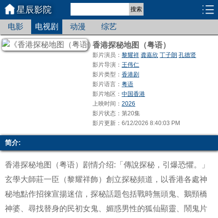
星辰影院
搜索
电影
电视剧
动漫
综艺
香港探秘地图（粤语）
影片演员：
黎耀祥
龚嘉欣
丁子朗
孔德贤
影片导演：
王伟仁
影片类型：
香港剧
影片语言：
粤语
影片地区：
中国香港
上映时间：
2026
影片状态：第20集
影片更新：6/12/2026 8:40:03 PM
简介:
香港探秘地图（粤语）剧情介绍:「傳說探秘，引爆恐懼。」
玄學大師莊一臣（黎耀祥飾）創立探秘頻道，以香港各處神
秘地點作招徠宣揚迷信，探秘話題包括戰時無頭鬼、鵝頸橋
神婆、尋找替身的民初女鬼、媚惑男性的狐仙顯靈、鬧鬼片