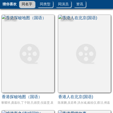
猜你喜欢
同名字
同类型
同演员
资讯
第20集
第20集
香港探秘地图（国语）
香港人在北京(国语)
黎耀祥,龚嘉欣,丁子朗,孔德贤,倪嘉雯,袁文杰,庄思明,蔡国威,杨玉梅,邓伊婷,袁镇业,
陈展鹏,吴若希,洪永城,戴祖仪,蔡洁,傅嘉莉